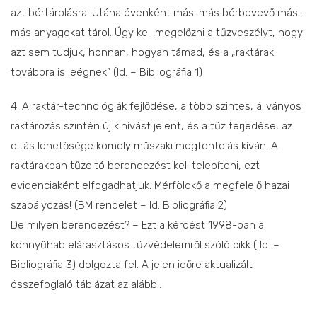
azt bértárolásra. Utána évenként más-más bérbevevő más-
más anyagokat tárol. Úgy kell megelőzni a tűzveszélyt, hogy
azt sem tudjuk, honnan, hogyan támad, és a „raktárak
továbbra is leégnek” (ld. – Bibliográfia 1)
4. A raktár-technológiák fejlődése, a több szintes, állványos
raktározás szintén új kihívást jelent, és a tűz terjedése, az
oltás lehetősége komoly műszaki megfontolás kíván. A
raktárakban tűzoltó berendezést kell telepíteni, ezt
evidenciaként elfogadhatjuk. Mérföldkő a megfelelő hazai
szabályozás! (BM rendelet – ld. Bibliográfia 2)
De milyen berendezést? – Ezt a kérdést 1998-ban a
könnyűhab elárasztásos tűzvédelemről szóló cikk ( ld. –
Bibliográfia 3) dolgozta fel. A jelen időre aktualizált
összefoglaló táblázat az alábbi: