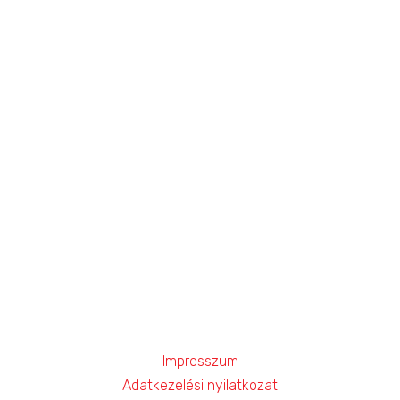
Kapcsolat
+36 1 320 9888
tuzor@tuzor.hu
1149 Budapest, Pósa Lajos u. 20-22.
Hírlevél
Impresszum
Adatkezelési nyilatkozat