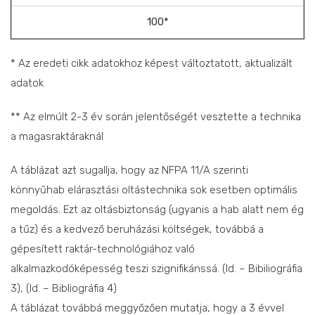
100*
* Az eredeti cikk adatokhoz képest változtatott, aktualizált
adatok
** Az elmúlt 2-3 év során jelentőségét vesztette a technika
a magasraktáraknál
A táblázat azt sugallja, hogy az NFPA 11/A szerinti
könnyűhab elárasztási oltástechnika sok esetben optimális
megoldás. Ezt az oltásbiztonság (ugyanis a hab alatt nem ég
a tűz) és a kedvező beruházási költségek, továbbá a
gépesített raktár-technológiához való
alkalmazkodóképesség teszi szignifikánssá. (ld. – Bibiliográfia
3), (ld. – Bibliográfia 4)
A táblázat továbbá meggyőzően mutatja, hogy a 3 évvel