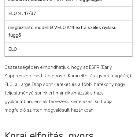
ELO ½, 17/37
megbízható modell G VELO K14 extra széles nyílású
függő
ELO
Összességében elmondhatjuk, hogy az ESFR (Early
Suppression-Fast Response (Korai elfojtás-gyors reagálás))
ELO, a Large Drop sprinklereket és a többi hatékony nagy
teljesítményű sprinklert már alkalmazzák a hazai
gyakorlatban, ennek tervezési, kivitelezési kultúrája
megfelelő szinten megvalósult hazánkban.
Korai elfojtás, gyors