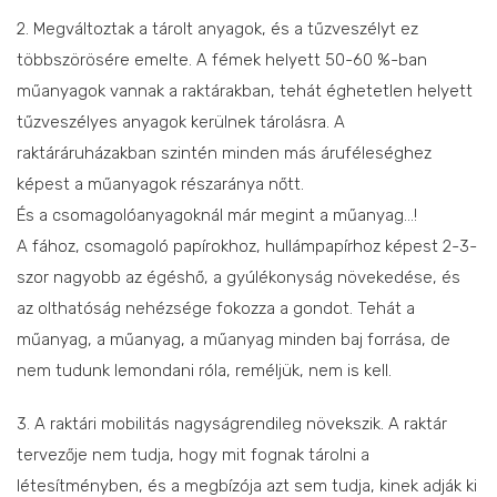
2. Megváltoztak a tárolt anyagok, és a tűzveszélyt ez
többszörösére emelte. A fémek helyett 50-60 %-ban
műanyagok vannak a raktárakban, tehát éghetetlen helyett
tűzveszélyes anyagok kerülnek tárolásra. A
raktáráruházakban szintén minden más áruféleséghez
képest a műanyagok részaránya nőtt.
És a csomagolóanyagoknál már megint a műanyag…!
A fához, csomagoló papírokhoz, hullámpapírhoz képest 2-3-
szor nagyobb az égéshő, a gyúlékonyság növekedése, és
az olthatóság nehézsége fokozza a gondot. Tehát a
műanyag, a műanyag, a műanyag minden baj forrása, de
nem tudunk lemondani róla, reméljük, nem is kell.
3. A raktári mobilitás nagyságrendileg növekszik. A raktár
tervezője nem tudja, hogy mit fognak tárolni a
létesítményben, és a megbízója azt sem tudja, kinek adják ki