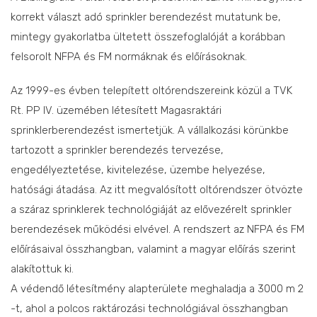
korrekt választ adó sprinkler berendezést mutatunk be,
mintegy gyakorlatba ültetett összefoglalóját a korábban
felsorolt NFPA és FM normáknak és előírásoknak.
Az 1999-es évben telepített oltórendszereink közül a TVK
Rt. PP IV. üzemében létesített Magasraktári
sprinklerberendezést ismertetjük. A vállalkozási körünkbe
tartozott a sprinkler berendezés tervezése,
engedélyeztetése, kivitelezése, üzembe helyezése,
hatósági átadása. Az itt megvalósított oltórendszer ötvözte
a száraz sprinklerek technológiáját az elővezérelt sprinkler
berendezések működési elvével. A rendszert az NFPA és FM
előírásaival összhangban, valamint a magyar előírás szerint
alakítottuk ki.
A védendő létesítmény alapterülete meghaladja a 3000 m 2
-t, ahol a polcos raktározási technológiával összhangban