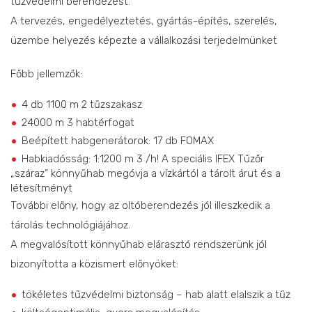
tűzvédelmi berendezést.
A tervezés, engedélyeztetés, gyártás-építés, szerelés,
üzembe helyezés képezte a vállalkozási terjedelmünket
Főbb jellemzők:
4 db 1100 m 2 tűzszakasz
24000 m 3 habtérfogat
Beépített habgenerátorok: 17 db FOMAX
Habkiadósság: 1:1200 m 3 /h! A speciális IFEX Tűzőr
„száraz” könnyűhab megóvja a vízkártól a tárolt árut és a
létesítményt
További előny, hogy az oltóberendezés jól illeszkedik a
tárolás technológiájához.
A megvalósított könnyűhab elárasztó rendszerünk jól
bizonyította a közismert előnyöket:
tökéletes tűzvédelmi biztonság – hab alatt elalszik a tűz