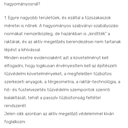
hagyományosnál?
1. Egyre nagyobb területűek, és ezáltal a tűzszakaszok
méretei is nőnek. A hagyományos szabványi-szabályozási
normákat nemzetközileg, de hazánkban is „kinőtték” a
raktárak, és az aktív megelőzés berendezései nem tartanak
lépést a kihívással.
Minden esetre evidenciaként azt a követelményt kell
elfogadni, hogy logikusan érvényesíteni kell az építészeti
tűzvédelmi követelményeket, a megfelelően tűzbiztos
szerkezeti anyagok, a térgeometria, a raktár-technológia, a
hő- és füstelvezetés tűzvédelmi szempontok szerinti
kialakítását, tehát a passzív tűzbiztonság feltétel
rendszerét.
Jelen cikk azonban az aktív megelőző védelemmel kíván
foglalkozni.