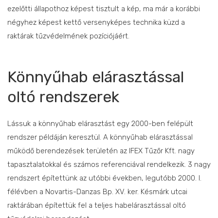
ezelőtti állapothoz képest tisztult a kép, ma már a korábbi
négyhez képest kettő versenyképes technika küzd a
raktárak tűzvédelmének pozíciójáért.
Könnyűhab elárasztással
oltó rendszerek
Lássuk a könnyűhab elárasztást egy 2000-ben felépült
rendszer példáján keresztül. A könnyűhab elárasztással
működő berendezések területén az IFEX Tűzőr Kft. nagy
tapasztalatokkal és számos referenciával rendelkezik. 3 nagy
rendszert építettünk az utóbbi években, legutóbb 2000. I.
félévben a Novartis-Danzas Bp. XV. ker. Késmárk utcai
raktárában építettük fel a teljes habelárasztással oltó