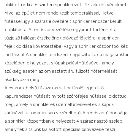
alakítottuk ki a 6 szinten sprinklerezett 4 szekciós védelmet.
Mivel az épület nem rendelkezik temperálással, illetve
fűtéssel, így a száraz elővezérelt sprinkler rendszer került
kialakításra. A rendszer vezérlése egyaránt történhet a
tűzjelző hálózat érzékelőnek elővezérlő jelére, a sprinkler
fejek kioldása következtébe, vagy a sprinkler központból kézi
indítással. A sprinkler rendszert kiegészítettük a magasraktár
közelében elhelyezett silópak palásthűtésével, amely
szükség esetén az ömlesztett áru túlzott hőterhelését
akadályozza meg.
A csarnok belső tűzszakaszait határoló legördülő
kapurendszer hűtését nyitott szórófejes hűtéssel oldottuk
meg, amely a sprinklerek üzemeltetésével és a kapuk
zárásával automatikusan vezérelhető. A rendszer újdonsága
a sprinkler központban elhelyezett 4 száraz riasztó szelep,
amelynek általunk kialakított speciális csövezése teszi