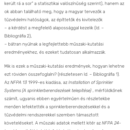
került rá a sor” a statisztikai valószínűség szerint), hanem az
ok abban található meg, hogy a magyar tervezők a
tűzvédelmi hatóságok, az építtetők és kivitelezők
– a kérdést a megfelelő alapossággal kezelik (ld. –
Bibliográfia 2),
– bátran nyúlnak a legfejlettebb műszaki-kutatási
eredményekhez, és ezeket tudatosan alkalmazzák.
Mik is ezek a műszaki-kutatási eredmények, hogyan lehetne
ezt röviden összefoglalni? (részletesen ld. – Bibliográfia 1).
Az
NFPA 13
1999-es kiadása, az
Installation of Sprinkler
Systems (A sprinklerberendezések telepítése)
, mérföldkőnek
számít, ugyanis ebben egyértelműen és részletekbe
menően lefektették a sprinklerberendezésekkel és a
tűzvédelmi rendszerekkel szemben támasztott
követeléseket. A műszaki adatok mellett kitér az
NFPA 24-