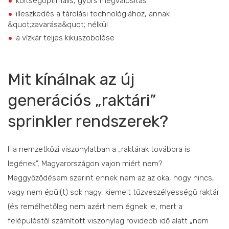
költségoptimális, gyors megvalósítás
illeszkedés a tárolási technológiához, annak
&quot;zavarása&quot; nélkül
a vízkár teljes kiküszöbölése
Mit kínálnak az új
generációs „raktári”
sprinkler rendszerek?
Ha nemzetközi viszonylatban a „raktárak továbbra is
legének”, Magyarországon vajon miért nem?
Meggyőződésem szerint ennek nem az az oka, hogy nincs,
vagy nem épül(t) sok nagy, kiemelt tűzveszélyességű raktár
(és remélhetőleg nem azért nem égnek le, mert a
felépüléstől számított viszonylag rövidebb idő alatt „nem