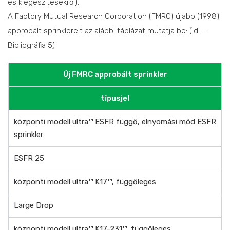
és kiegészítésekről).
A Factory Mutual Research Corporation (FMRC) újabb (1998)
approbált sprinklereit az alábbi táblázat mutatja be: (ld. –
Bibliográfia 5)
Új FMRC approbált sprinkler
típusjel
központi modell ultra™ ESFR függő, elnyomási mód ESFR
sprinkler
ESFR 25
központi modell ultra™ K17™, függőleges
Large Drop
központi modell ultra™ K17-231™, függőleges