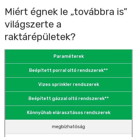
Miért égnek le „továbbra is”
világszerte a
raktárépületek?
Paraméterek
Beépített porral oltó rendszerek**
Vizes sprinkler rendszerek
Beépített gázzal oltó rendszerek**
Könnyűhab elárasztásos rendszerek
megbízhatóság