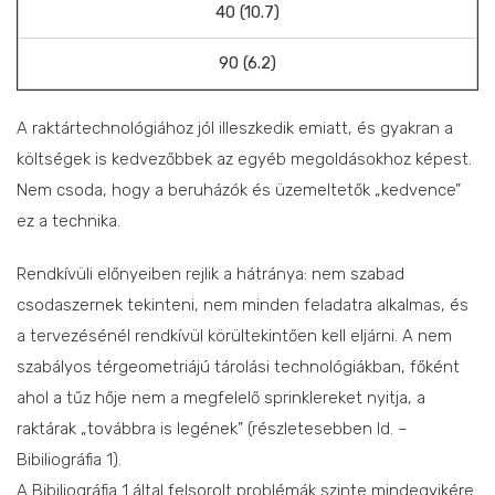
40 (10.7)
90 (6.2)
A raktártechnológiához jól illeszkedik emiatt, és gyakran a
költségek is kedvezőbbek az egyéb megoldásokhoz képest.
Nem csoda, hogy a beruházók és üzemeltetők „kedvence”
ez a technika.
Rendkívüli előnyeiben rejlik a hátránya: nem szabad
csodaszernek tekinteni, nem minden feladatra alkalmas, és
a tervezésénél rendkívül körültekintően kell eljárni. A nem
szabályos térgeometriájú tárolási technológiákban, főként
ahol a tűz hője nem a megfelelő sprinklereket nyitja, a
raktárak „továbbra is legének” (részletesebben ld. –
Bibiliográfia 1).
A Bibiliográfia 1 által felsorolt problémák szinte mindegyikére