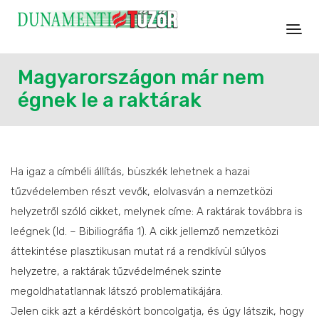
Magyarországon már nem
égnek le a raktárak
Ha igaz a címbéli állítás, büszkék lehetnek a hazai
tűzvédelemben részt vevők, elolvasván a nemzetközi
helyzetről szóló cikket, melynek címe: A raktárak továbbra is
leégnek (ld. – Bibiliográfia 1). A cikk jellemző nemzetközi
áttekintése plasztikusan mutat rá a rendkívül súlyos
helyzetre, a raktárak tűzvédelmének szinte
megoldhatatlannak látszó problematikájára.
Jelen cikk azt a kérdéskört boncolgatja, és úgy látszik, hogy