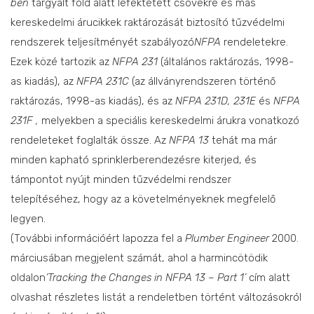
ben
tárgyalt föld alatt lefektetett csövekre és más
kereskedelmi árucikkek raktározását biztosító tűzvédelmi
rendszerek teljesítményét szabályozó
NFPA
rendeletekre.
Ezek közé tartozik az
NFPA 231
(általános raktározás, 1998-
as kiadás), az
NFPA 231C
(az állványrendszeren történő
raktározás, 1998-as kiadás), és az
NFPA 231D, 231E
és
NFPA
231F ,
melyekben a speciális kereskedelmi árukra vonatkozó
rendeleteket foglalták össze. Az
NFPA 13
tehát ma már
minden kapható sprinklerberendezésre kiterjed, és
támpontot nyújt minden tűzvédelmi rendszer
telepítéséhez, hogy az a követelményeknek megfelelő
legyen.
(További információért lapozza fel a
Plumber Engineer
2000.
márciusában megjelent számát, ahol a harmincötödik
oldalon
‘Tracking the Changes in NFPA 13 – Part 1’
cím alatt
olvashat részletes listát a rendeletben történt változásokról