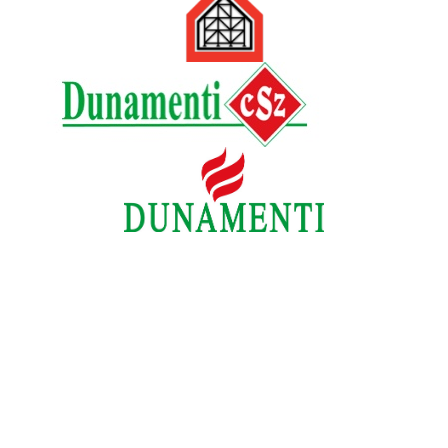
Kapcsolat
+36 1 320 9888
tuzor@tuzor.hu
1149 Budapest, Pósa Lajos u. 20-22.
Hírlevél