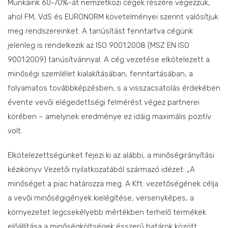
Munkáink 60-70%-át nemzetközi cégek részére végezzük,
ahol FM, VdS és EURONORM követelményei szerint valósítjuk
meg rendszereinket. A tanúsítást fenntartva cégünk
jelenleg is rendelkezik az ISO 9001:2008 (MSZ EN ISO
9001:2009) tanúsítvánnyal. A cég vezetése elkötelezett a
minőségi szemlélet kialakításában, fenntartásában, a
folyamatos továbbképzésben, s a visszacsatolás érdekében
évente vevői elégedettségi felmérést végez partnerei
körében – amelynek eredménye ez idáig maximális pozitív
volt.
Elkötelezettségünket fejezi ki az alábbi, a minőségirányítási
kézikönyv Vezetői nyilatkozatából származó idézet: „A
minőséget a piac határozza meg. A Kft. vezetőségének célja
a vevői minőségigények kielégítése, versenyképes, a
környezetet legcsekélyebb mértékben terhelő termékek
előállítása a minőségköltségek ésszerű határok között