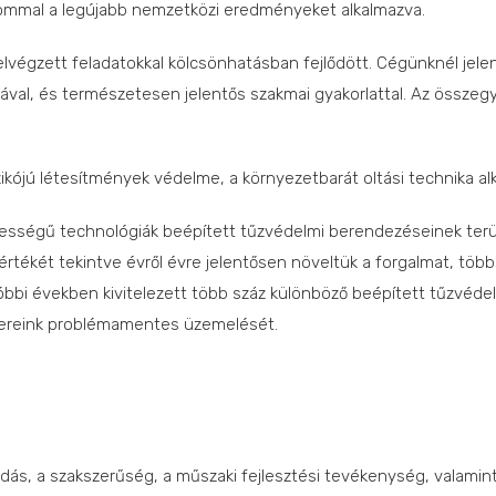
alommal a legújabb nemzetközi eredményeket alkalmazva.
elvégzett feladatokkal kölcsönhatásban fejlődött. Cégünknél jele
val, és természetesen jelentős szakmai gyakorlattal. Az összeg
zikójú létesítmények védelme, a környezetbarát oltási technika al
ességű technológiák beépített tűzvédelmi berendezéseinek terül
rtékét tekintve évről évre jelentősen növeltük a forgalmat, töb
óbbi években kivitelezett több száz különböző beépített tűzvéde
dszereink problémamentes üzemelését.
 a szakszerűség, a műszaki fejlesztési tevékenység, valamint a 