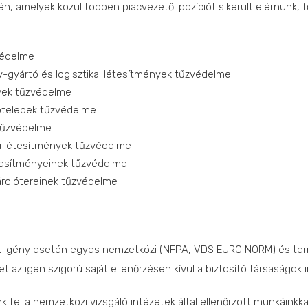
én, amelyek közül többen piacvezetői pozíciót sikerült elérnünk, 
védelme
gyártó és logisztikai létesítmények tűzvédelme
ények tűzvédelme
olótelepek tűzvédelme
 tűzvédelme
ri létesítmények tűzvédelme
étesítményeinek tűzvédelme
árolótereinek tűzvédelme
int igény esetén egyes nemzetközi (NFPA, VDS EURO NORM) és te
az igen szigorú saját ellenőrzésen kívül a biztosító társaságok in
fel a nemzetközi vizsgáló intézetek által ellenőrzött munkáinkka