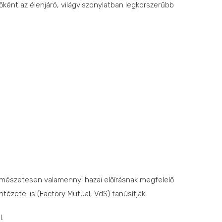
főként az élenjáró, világviszonylatban legkorszerűbb
rmészetesen valamennyi hazai előírásnak megfelelő
tézetei is (Factory Mutual, VdS) tanúsítják.
l.