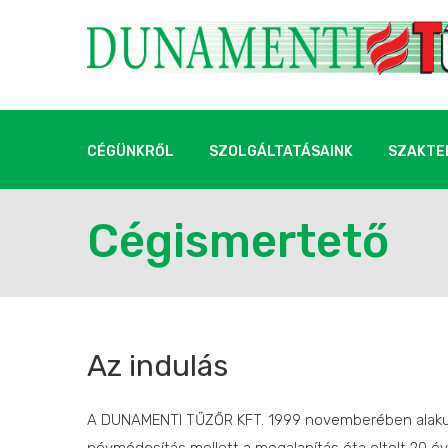
CÉGÜNKRŐL
SZOLGÁLTATÁSAINK
SZAKTE
Cégismertető
Az indulás
A DUNAMENTI TŰZŐR KFT. 1999 novemberében alakult IF