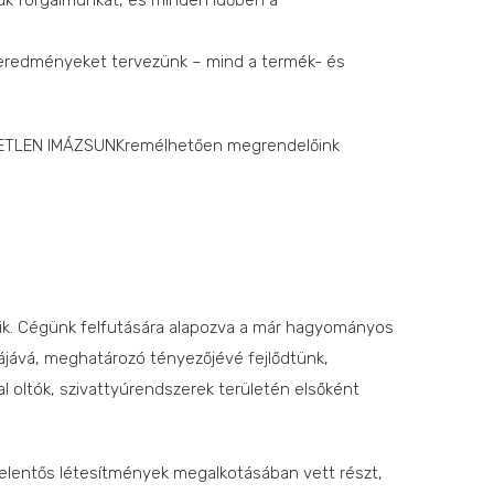
ük forgalmunkat, és minden időben a
ló eredményeket tervezünk – mind a termék- és
ETETLEN IMÁZSUNKremélhetően megrendelőink
zik. Cégünk felfutására alapozva a már hagyományos
tájává, meghatározó tényezőjévé fejlődtünk,
al oltók, szivattyúrendszerek területén elsőként
elentős létesítmények megalkotásában vett részt,