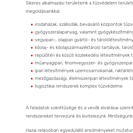
Sikeres alkalmazási területeink a tűzvédelem terület
megoldásainkkal:
irodaházak, szállodák, bevásárló központok tűz
gyógyszeralapanyag, valamint gyógykészítmény-
vegyipari-, olajipari gyártó- és tárolólétesítm
kőolaj- és kőolajszármazéktároló tartályok, tár
repülőtéri és közúti közlekedési létesítmények
műanyagipari, finomvegyszer- és gyógyszeripa
ipari létesítmények üzemcsarnokainak, raktárl
mezőgazdasági, élelmiszeripari létesítmények t
logisztikai rendszerek komplex tűzvédelme
A feladatok sokrétűsége és a vevők elvárásai szer
rendszereket tervezünk és kivitelezünk. Minőségünket 
Hazai relációban egyedülálló eredményeket mutatunk 