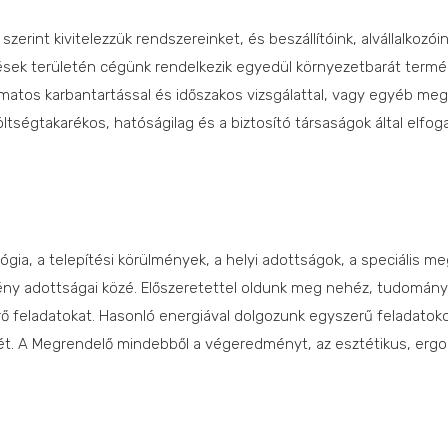
rint kivitelezzük rendszereinket, és beszállítóink, alvállalkozóink
sek területén cégünk rendelkezik egyedül környezetbarát termék
matos karbantartással és időszakos vizsgálattal, vagy egyéb meg
ltségtakarékos, hatóságilag és a biztosító társaságok által elf
ia, a telepítési körülmények, a helyi adottságok, a speciális me
tmény adottságai közé. Előszeretettel oldunk meg nehéz, tudomán
ő feladatokat. Hasonló energiával dolgozunk egyszerű feladatoko
gét. A Megrendelő mindebből a végeredményt, az esztétikus, ergon