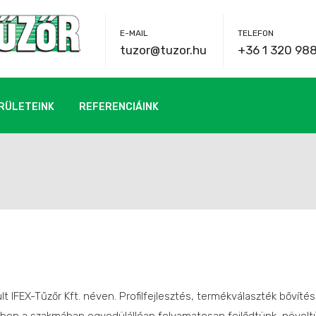
E-MAIL
TELEFON
tuzor@tuzor.hu
+36 1 320 98
RÜLETEINK
REFERENCIÁINK
EX-Tűzőr Kft. néven. Profilfejlesztés, termékválaszték bővítés, 