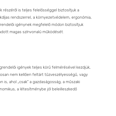
 részéről is teljes felelősséggel biztosítjuk a
díjas rendszerrel, a környezetvédelem, ergonómia,
rendelői igénynek megfelelő módon biztosítjuk
ogadott magas színvonalú működését.
grendelői igények teljes körű felmérésével kezdjük,
yosan nem kellően feltárt tűzveszélyességű, vagy
n is, ahol „csak” a gazdaságosság, a műszaki
omikus, a létesítménybe jól beleilleszkedő