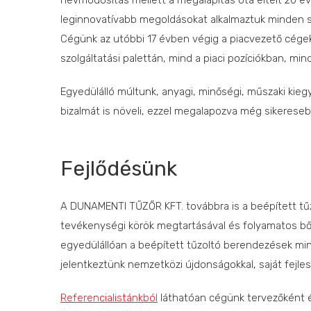
névmódosítás mellett a megalapítás óta eltelt 20 é
leginnovatívabb megoldásokat alkalmaztuk minden s
Cégünk az utóbbi 17 évben végig a piacvezető cégek
szolgáltatási palettán, mind a piaci pozíciókban, mi
Egyedülálló múltunk, anyagi, minőségi, műszaki 
bizalmát is növeli, ezzel megalapozva még sikereseb
Fejlődésünk
A DUNAMENTI TŰZŐR KFT. továbbra is a beépített tű
tevékenységi körök megtartásával és folyamatos bő
egyedülállóan a beépített tűzoltó berendezések minde
jelentkeztünk nemzetközi újdonságokkal, saját fejles
Referencialistánkból
láthatóan cégünk tervezőként é