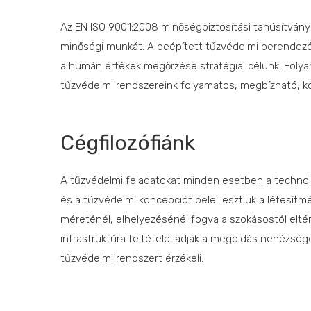
Az EN ISO 9001:2008 minőségbiztosítási tanúsítvány sze
minőségi munkát. A beépített tűzvédelmi berendezé
a humán értékek megőrzése stratégiai célunk. Folya
tűzvédelmi rendszereink folyamatos, megbízható, kö
Cégfilozófiánk
A tűzvédelmi feladatokat minden esetben a technológ
és a tűzvédelmi koncepciót beleillesztjük a létesí
méreténél, elhelyezésénél fogva a szokásostól eltér
infrastruktúra feltételei adják a megoldás nehézsé
tűzvédelmi rendszert érzékeli.