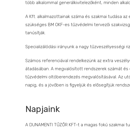
több alkalommal generálkivitelezőként, minden alk
A Kft. alkalmazottainak száma és szakmai tudása az 
szükséges BM OKF-es tűzvédelmi tervezői szakvizsgá
tanúsítják.
Specializálódási irányunk a nagy tűzveszélyességi ri
Számos referenciával rendelkezünk az extra veszély
átadásában. A megvalósított rendszerek számát és é
tűzvédelmi oltóberendezés megvalósításával. Az ut
napig, és a jövőben is figyeljük és elősegítjük ren
Napjaink
A DUNAMENTI TŰZŐR KFT-t a magas fokú szakmai tudás,