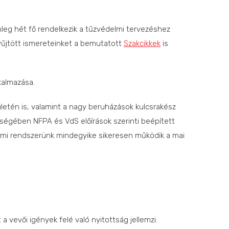
nleg hét fő rendelkezik a tűzvédelmi tervezéshez
yűjtött ismereteinket a bemutatott
Szakcikkek
is
kalmazása.
etén is, valamint a nagy beruházások kulcsrakész
bségében NFPA és VdS előírások szerinti beépített
lmi rendszerünk mindegyike sikeresen működik a mai
vevői igények felé való nyitottság jellemzi.