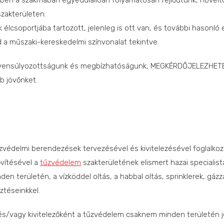
vben a szakmában egyedülállóan folyamatosan fejlődtünk, növelt
zakterületen.
 élcsoportjába tartozott, jelenleg is ott van, és további hason
nd a műszaki-kereskedelmi színvonalat tekintve.
kiegyensúlyozottságunk és megbízhatóságunk, MEGKÉRDŐJELEZH
b jövőnket.
zvédelmi berendezések tervezésével és kivitelezésével foglalko
vítésével a
tűzvédelem
szakterületének elismert hazai specialis
n területén, a vízköddel oltás, a habbal oltás, sprinklerek, gázz
ztéseinkkel.
s/vagy kivitelezőként a tűzvédelem csaknem minden területén j